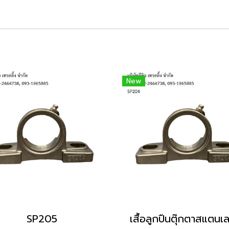
New
SP205