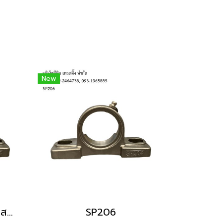
New
เสื้อลูกปืนตุ๊กตาสแตนเลส SP204
SP206